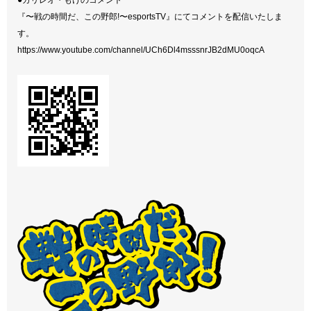
『〜戦の時間だ、この野郎!〜esportsTV』にてコメントを配信いたしま
す。
https://www.youtube.com/channel/UCh6Dl4msssnrJB2dMU0oqcA