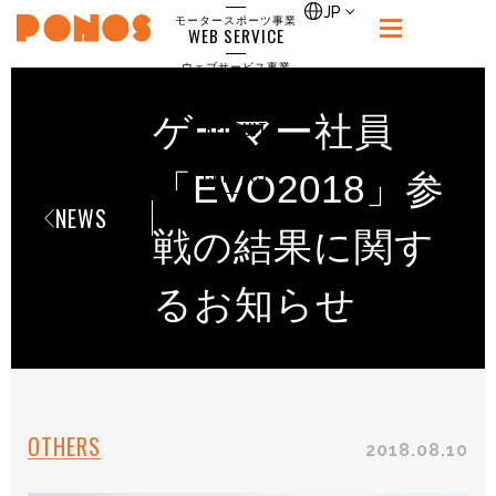
single
JP
モータースポーツ事業
WEB SERVICE
PONOS
ウェブサービス事業
NEWS
ニュース
ゲーマー社員
RECRUIT
ポノス採用サイト
CONTACT
「EVO2018」参
お問合せ
NEWS
戦の結果に関す
るお知らせ
OTHERS
2018.08.10