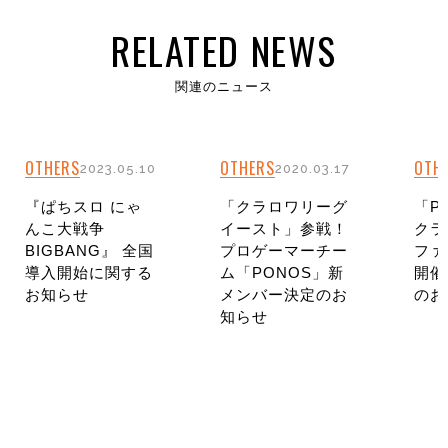
RELATED NEWS
関連のニュース
OTHERS
OTHERS
OTH
2023.05.10
2020.03.17
『ぱちスロ にゃ
「クラロワリーグ
「PO
んこ大戦争
イースト」参戦！
クラ
BIGBANG』 全国
プロゲーマーチー
ファ
導入開始に関する
ム「PONOS」新
開催
お知らせ
メンバー決定のお
のお
知らせ