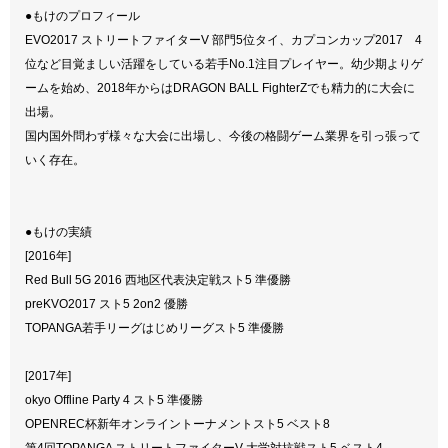
●もけのプロフィール
EVO2017 ストリートファイターV 部門5位タイ、カプコンカップ2017 4
位など目覚ましい活躍をしている若手No.1注目プレイヤー。幼少期よりゲ
ームを始め、2018年からはDRAGON BALL FighterZでも精力的に大会に
出場。
国内国外問わず様々な大会に出場し、今後の格闘ゲーム業界を引っ張って
いく存在。
●もけの実績
[2016年]
Red Bull 5G 2016 西地区代表決定戦スト5 準優勝
preKVO2017 スト5 2on2 優勝
TOPANGA若手リーグはじめリーグスト5 準優勝
[2017年]
okyo Offline Party 4 スト5 準優勝
OPENREC杯新年オンライントーナメントスト5 ベスト8
第4回TOPANGA ストリートファイターV 大学対抗戦スト5 ベスト4