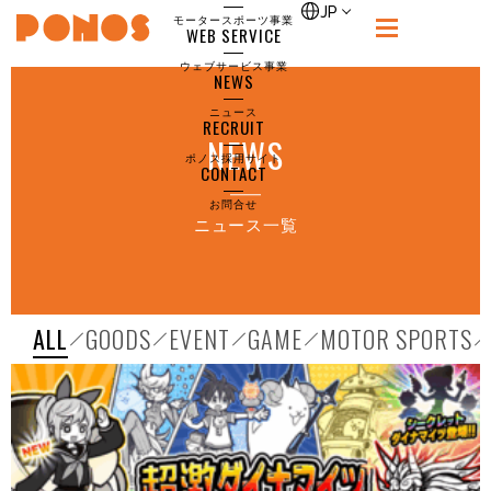
index
JP
モータースポーツ事業
WEB SERVICE
PONOS
ウェブサービス事業
NEWS
ニュース
RECRUIT
NEWS
ポノス採用サイト
CONTACT
お問合せ
ニュース一覧
ALL
GOODS
EVENT
GAME
MOTOR SPORTS