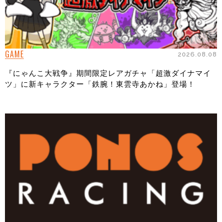
GAME
2026.08.08
『にゃんこ大戦争』期間限定レアガチャ「超激ダイナマイ
ツ」に新キャラクター「鉄腕！東雲寺あかね」登場！