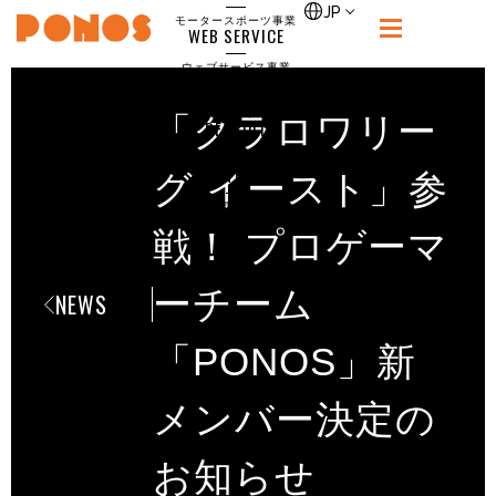
single
JP
モータースポーツ事業
WEB SERVICE
PONOS
ウェブサービス事業
NEWS
ニュース
「クラロワリー
RECRUIT
ポノス採用サイト
CONTACT
グ イースト」参
お問合せ
戦！ プロゲーマ
ーチーム
NEWS
「PONOS」新
メンバー決定の
お知らせ