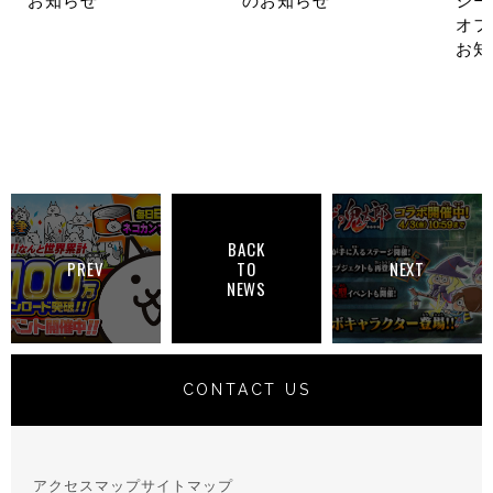
お知らせ
のお知らせ
シー
オフ
お知
BACK
PREV
TO
NEXT
NEWS
CONTACT US
アクセスマップ
サイトマップ