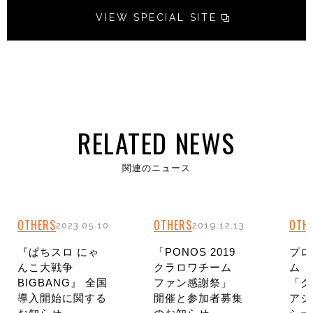
VIEW SPECIAL SITE
RELATED NEWS
関連のニュース
OTHERS
OTHERS
OTH
2023.05.10
2019.12.13
『ぱちスロ にゃ
「PONOS 2019
プロ
んこ大戦争
クラロワチーム
ム「
BIGBANG』 全国
ファン感謝祭」
「ク
導入開始に関する
開催と参加者募集
アジ