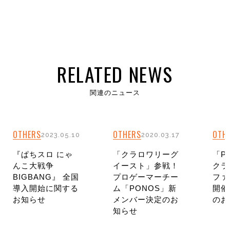
RELATED NEWS
関連のニュース
OTHERS
OTHERS
OTH
2023.05.10
2020.03.17
『ぱちスロ にゃ
「クラロワリーグ
「PO
んこ大戦争
イースト」参戦！
クラ
BIGBANG』 全国
プロゲーマーチー
ファ
導入開始に関する
ム「PONOS」新
開催
お知らせ
メンバー決定のお
のお
知らせ