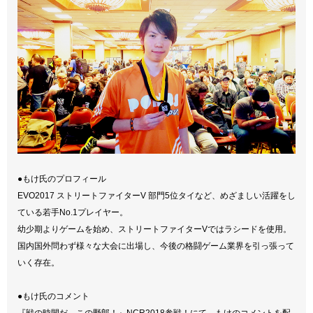
●もけ氏のプロフィール
EVO2017 ストリートファイターV 部門5位タイなど、めざましい活躍をし
ている若手No.1プレイヤー。
幼少期よりゲームを始め、ストリートファイターVではラシードを使用。
国内国外問わず様々な大会に出場し、今後の格闘ゲーム業界を引っ張って
いく存在。
●もけ氏のコメント
『戦の時間だ、この野郎！』NCR2018参戦！にて、もけのコメントを配