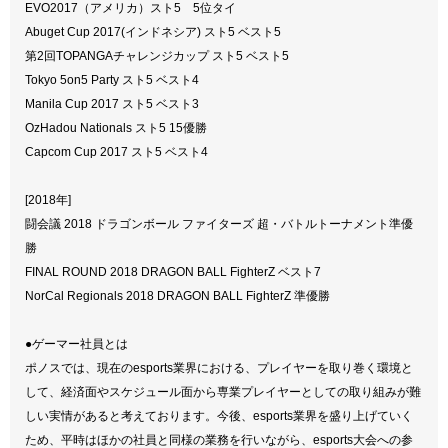
EVO2017（アメリカ）スト5 5位タイ
Abuget Cup 2017(インドネシア) スト5 ベスト5
第2回TOPANGAチャレンジカップ スト5 ベスト5
Tokyo 5on5 Party スト5 ベスト4
Manila Cup 2017 スト5 ベスト3
OzHadou Nationals スト5 15優勝
Capcom Cup 2017 スト5 ベスト4
[2018年]
闘会議 2018 ドラゴンボール ファイターズ 超・バトルトーナメント準優
勝
FINAL ROUND 2018 DRAGON BALL FighterZ ベスト7
NorCal Regionals 2018 DRAGON BALL FighterZ 準優勝
●ゲーマー社員とは
ポノスでは、現在のesports業界における、プレイヤーを取り巻く環境と
して、経済面やスケジュール面から専業プレイヤーとしての取り組みが難
しい実情があると考えております。今後、esports業界を盛り上げていく
ため、平時はほかの社員と同様の業務を行いながら、esports大会への参