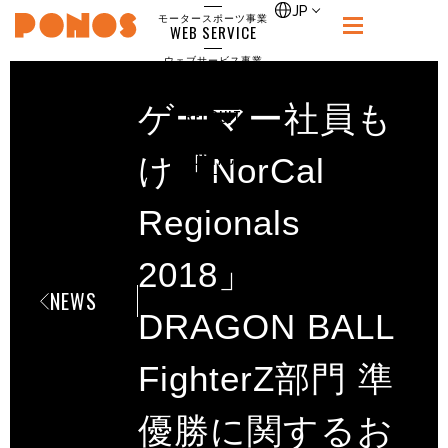
single
JP
モータースポーツ事業
WEB SERVICE
PONOS
ウェブサービス事業
NEWS
ニュース
ゲーマー社員も
RECRUIT
ポノス採用サイト
CONTACT
け「NorCal
お問合せ
Regionals
2018」
NEWS
DRAGON BALL
FighterZ部門 準
優勝に関するお