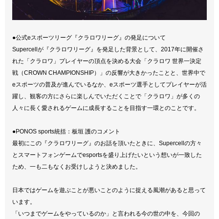
●公式eスポーツリーグ『クラロワリーグ』の発足について
Supercellが『クラロワリーグ』を発足した背景として、2017年に開催さ
れた「クラロワ」プレイヤーの頂点を決める大会「クラロワ 世界一決定
戦（CROWN CHAMPIONSHIP）」の反響が大きかったことと、世界中で
eスポーツの普及が進んでいるなか、eスポーツ選手としてプレイヤーが活
躍し、観客の方にさらに楽しんでいただくことで「クラロワ」が多くの
人々に長く愛されるゲームに成長することを目指す一環とのことです。
●PONOS sports統括：板垣 護のコメント
最初にこの『クラロワリーグ』のお話を頂いたときに、Supercellの方々
とスマートフォンゲームでesportsを盛り上げたいという想いが一致した
ため、一も二もなくお受けしようと決めました。
日本ではゲームを遊ぶことが悪いことのように捉える風潮があると思って
います。
「いつまでゲームをやっているのか」と言われる今の世の中を、今回の