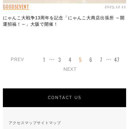
GOODS
EVENT
2025.12.11
にゃんこ大戦争13周年を記念「にゃんこ大商店出張所 ～開
運招福！～」大阪で開催！
1
3
4
5
6
7
47
PREV
···
···
NEXT
CONTACT US
アクセスマップ
サイトマップ