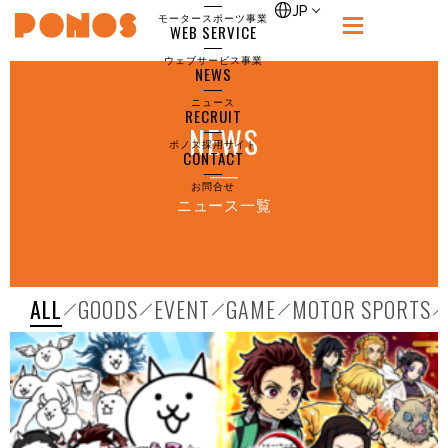
index
JP
モータースポーツ事業
WEB SERVICE
PONOS
ウェブサービス事業
NEWS
ニュース
RECRUIT
NEWS
ポノス採用サイト
CONTACT
お問合せ
ニュース一覧
ALL
GOODS
EVENT
GAME
MOTOR SPORTS