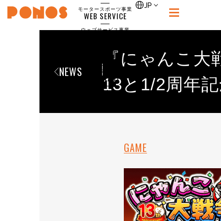
single
JP
モータースポーツ事業
WEB SERVICE
PONOS
ウェブサービス事業
NEWS
ニュース
『にゃんこ大
RECRUIT
NEWS
ポノス採用サイト
CONTACT
13と1/2周
お問合せ
GAME