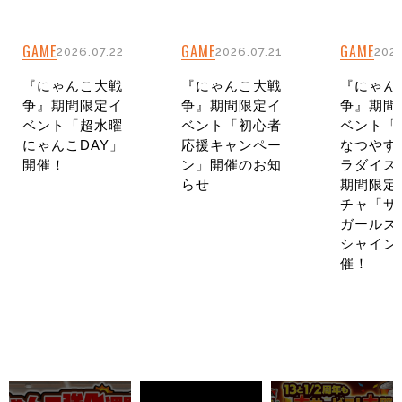
GAME
GAME
GAME
2026.07.22
2026.07.21
2026
『にゃんこ大戦
『にゃんこ大戦
『にゃん
争』期間限定イ
争』期間限定イ
争』期間
ベント「超水曜
ベント「初心者
ベント「
にゃんこDAY」
応援キャンペー
なつやす
開催！
ン」開催のお知
ラダイス
らせ
期間限定
チャ「サ
ガールズ
シャイン
催！