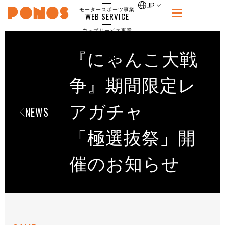
single
JP
モータースポーツ事業
WEB SERVICE
PONOS
ウェブサービス事業
NEWS
ニュース
『にゃんこ大戦
RECRUIT
ポノス採用サイト
CONTACT
争』期間限定レ
お問合せ
アガチャ
NEWS
「極選抜祭」開
催のお知らせ