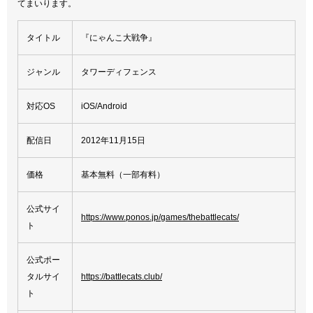
てまいります。
タイトル
『にゃんこ大戦争』
ジャンル
タワーディフェンス
対応OS
iOS/Android
配信日
2012年11月15日
価格
基本無料（一部有料）
公式サイ
https://www.ponos.jp/games/thebattlecats/
ト
公式ポー
タルサイ
https://battlecats.club/
ト