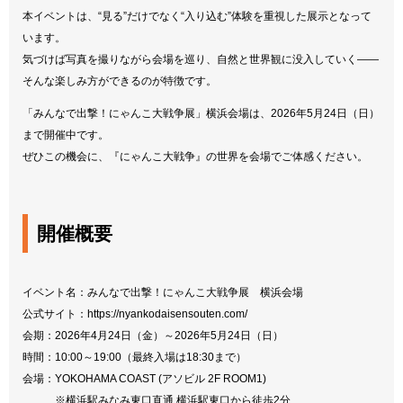
本イベントは、“見る”だけでなく“入り込む”体験を重視した展示となって
います。
気づけば写真を撮りながら会場を巡り、自然と世界観に没入していく――
そんな楽しみ方ができるのが特徴です。
「みんなで出撃！にゃんこ大戦争展」横浜会場は、2026年5月24日（日）
まで開催中です。
ぜひこの機会に、『にゃんこ大戦争』の世界を会場でご体感ください。
開催概要
イベント名：みんなで出撃！にゃんこ大戦争展 横浜会場
公式サイト：
https://nyankodaisensouten.com/
会期：2026年4月24日（金）～2026年5月24日（日）
時間：10:00～19:00（最終入場は18:30まで）
会場：YOKOHAMA COAST (アソビル 2F ROOM1)
※横浜駅みなみ東口直通 横浜駅東口から徒歩2分