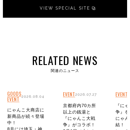
VIEW SPECIAL SITE
RELATED NEWS
関連のニュース
GOODS
EVENT
EVENT
2026.07.27
2
2026.08.04
EVENT
京都府内70カ所
『にゃ
にゃんこ大商店に
以上の銭湯と
争』を
新商品が続々登場
『にゃんこ大戦
にゃん
中！
争』がコラボ！
結！
8月には埼玉・神