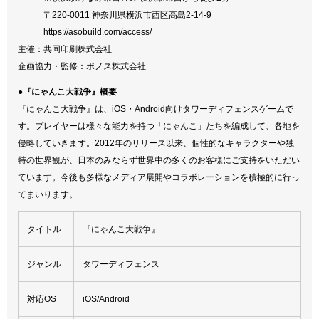
〒220-0011 神奈川県横浜市西区高島2-14-9
https://asobuild.com/access/
主催：共同印刷株式会社
企画協力・監修：ポノス株式会社
●『にゃんこ大戦争』概要
『にゃんこ大戦争』は、iOS・Android向けタワーディフェンスゲームで
す。プレイヤーは様々な能力を持つ「にゃんこ」たちを編成して、各地を
侵略していきます。2012年のリリース以来、個性的なキャラクターや独
特の世界観が、日本のみならず世界中の多くのお客様にご支持をいただい
ています。今後も多様なメディア展開やコラボレーションを積極的に行っ
てまいります。
タイトル
『にゃんこ大戦争』
ジャンル
タワーディフェンス
対応OS
iOS/Android