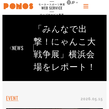
single
JP
モータースポーツ事業
WEB SERVICE
PONOS
ウェブサービス事業
NEWS
ニュース
「みんなで出
RECRUIT
ポノス採用サイト
CONTACT
撃！にゃんこ大
お問合せ
NEWS
戦争展」横浜会
場をレポート！
EVENT
2026.05.15