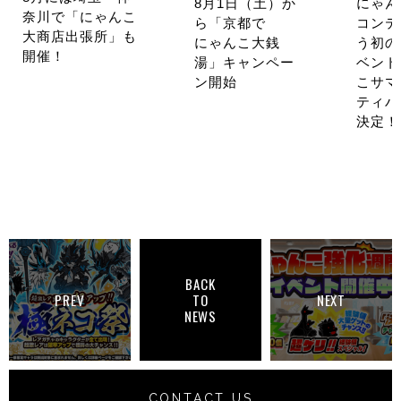
8月1日（土）か
にゃん
奈川で「にゃんこ
ら「京都で
コンテ
大商店出張所」も
にゃんこ大銭
う初の
開催！
湯」キャンペー
ベント
ン開始
こサマ
ティバ
決定！
BACK
PREV
TO
NEXT
NEWS
CONTACT US