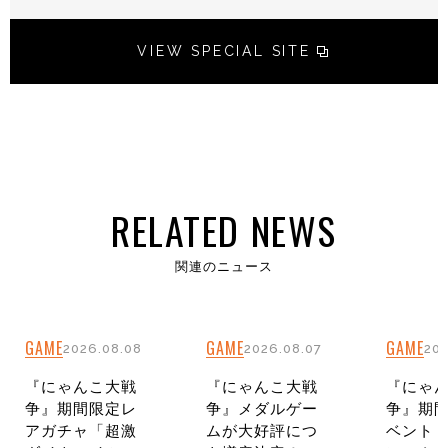
VIEW SPECIAL SITE
RELATED NEWS
関連のニュース
GAME
GAME
GAME
2026.08.08
2026.08.07
202
『にゃんこ大戦
『にゃんこ大戦
『にゃ
争』期間限定レ
争』メダルゲー
争』期
アガチャ「超激
ムが大好評につ
ベント