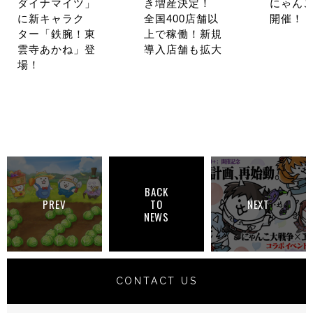
ダイナマイツ」
き増産決定！
にゃんこ
に新キャラク
全国400店舗以
開催！
ター「鉄腕！東
上で稼働！新規
雲寺あかね」登
導入店舗も拡大
場！
BACK
PREV
TO
NEXT
NEWS
CONTACT US