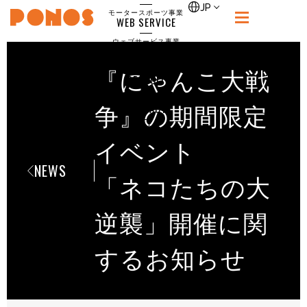
single
JP
モータースポーツ事業
WEB SERVICE
PONOS
ウェブサービス事業
NEWS
ニュース
『にゃんこ大戦
RECRUIT
ポノス採用サイト
CONTACT
争』の期間限定
お問合せ
イベント
NEWS
「ネコたちの大
逆襲」開催に関
するお知らせ