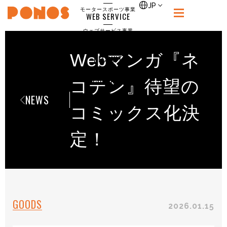
single
JP
モータースポーツ事業
WEB SERVICE
PONOS
ウェブサービス事業
NEWS
ニュース
Webマンガ『ネ
RECRUIT
ポノス採用サイト
CONTACT
コテン』待望の
お問合せ
NEWS
コミックス化決
定！
GOODS
2026.01.15