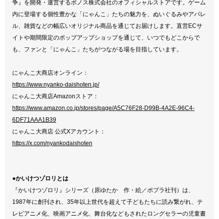
争』を開発・運営するポノス株式会社のオフィシャルストアです。ゲーム
内に登場する個性豊かな「にゃんこ」たちの魅力を、ぬいぐるみやアパレ
ル、雑貨などの幅広いオリジナル商品を通じてお届けします。直営ECサ
イトや期間限定のポップアップショップを通じて、いつでもどこからで
も、ファンと「にゃんこ」たちがつながる場を目指しています。
にゃんこ大商店オンライン：
https://www.nyanko-daishoten.jp/
にゃんこ大商店Amazonストア：
https://www.amazon.co.jp/stores/page/A5C76F28-D99B-4A2E-96C4-
6DF71AAA1B39
にゃんこ大商店 公式Xアカウント：
https://x.com/nyankodaishoten
●かいけつゾロリとは
『かいけつゾロリ』シリーズ（原ゆたか 作・絵／ポプラ社刊）は、
1987年に創刊され、35年以上世代を超えて子どもたちに読み繋がれ、テ
レビアニメ化、映画アニメ化、舞台化などもされたロングセラーの児童書