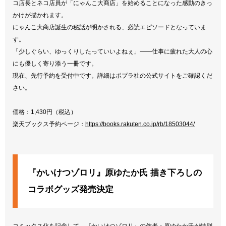
コ店長とネコ店員が「にゃんこ大商店」を始めることになった感動のきっ
かけが描かれます。
にゃんこ大商店誕生の秘話が明かされる、必読エピソードとなっていま
す。
「少しぐらい、ゆっくりしたっていいよねぇ」――仕事に疲れた大人の心
にも優しく寄り添う一冊です。
現在、先行予約を受付中です。詳細はポプラ社の公式サイトをご確認くだ
さい。
価格：1,430円（税込）
楽天ブックス予約ページ：
https://books.rakuten.co.jp/rb/18503044/
『かいけつゾロリ』原ゆたか氏 描き下ろしの
コラボグッズ発売決定