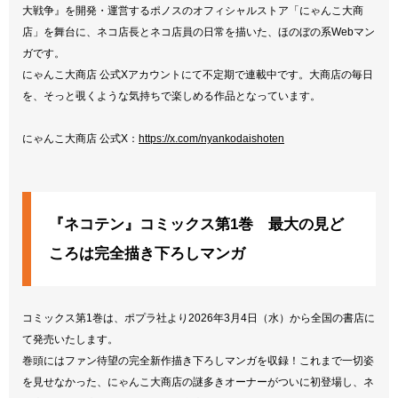
大戦争』を開発・運営するポノスのオフィシャルストア「にゃんこ大商
店」を舞台に、ネコ店長とネコ店員の日常を描いた、ほのぼの系Webマン
ガです。
にゃんこ大商店 公式Xアカウントにて不定期で連載中です。大商店の毎日
を、そっと覗くような気持ちで楽しめる作品となっています。
にゃんこ大商店 公式X：
https://x.com/nyankodaishoten
『ネコテン』コミックス第1巻 最大の見ど
ころは完全描き下ろしマンガ
コミックス第1巻は、ポプラ社より2026年3月4日（水）から全国の書店に
て発売いたします。
巻頭にはファン待望の完全新作描き下ろしマンガを収録！これまで一切姿
を見せなかった、にゃんこ大商店の謎多きオーナーがついに初登場し、ネ