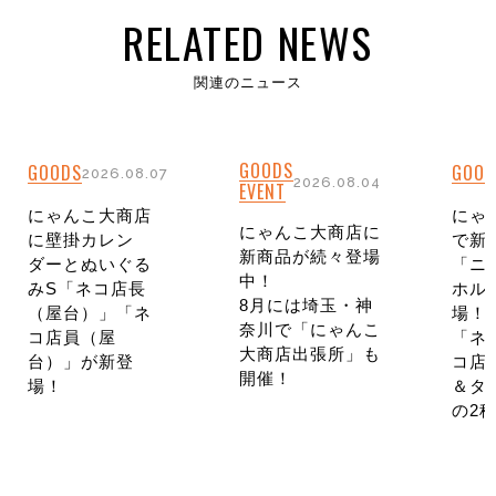
RELATED NEWS
関連のニュース
GOODS
GOODS
GOOD
2026.08.07
2026.08.04
EVENT
にゃんこ大商店
にゃ
にゃんこ大商店に
に壁掛カレン
で新
新商品が続々登場
ダーとぬいぐる
「ニ
中！
みS「ネコ店長
ホル
8月には埼玉・神
（屋台）」「ネ
場！
奈川で「にゃんこ
コ店員（屋
「ネ
大商店出張所」も
台）」が新登
コ店
開催！
場！
＆タ
の2