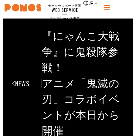
single
JP
モータースポーツ事業
WEB SERVICE
PONOS
ウェブサービス事業
NEWS
ニュース
『にゃんこ大戦
RECRUIT
ポノス採用サイト
CONTACT
争』に鬼殺隊参
お問合せ
戦！
アニメ「鬼滅の
NEWS
刃」コラボイベ
ントが本日から
開催