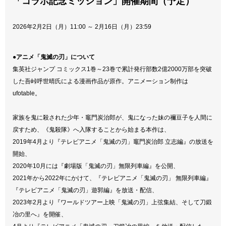
「コラボ記念ミッション」開催期間（予定）
2026年2月2日（月）11:00 ～ 2月16日（月）23:59
●アニメ「鬼滅の刃」について
集英社ジャンプ コミックス1巻～23巻で累計発行部数2億2000万部を突破
した吾峠呼世晴氏による漫画作品が原作。アニメーション制作は
ufotable。
家族を鬼に殺された少年・竈門炭治郎が、鬼になった妹の禰󠄀豆子を人間に
戻すため、《鬼殺隊》へ入隊することから始まる本作は、
2019年4月より『テレビアニメ「鬼滅の刃」竈門炭治郎 立志編』の放送を
開始、
2020年10月には『劇場版「鬼滅の刃」無限列車編』を公開、
2021年から2022年にかけて、『テレビアニメ「鬼滅の刃」 無限列車編』
『テレビアニメ「鬼滅の刃」遊郭編』を放送・配信、
2023年2月より『ワールドツアー上映「鬼滅の刃」上弦集結、そして刀鍛
冶の里へ』を開催、