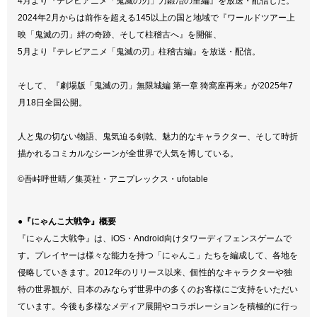
4月より『テレビアニメ「鬼滅の刃」刀鍛冶の里編』を放送・配信した。
2024年2月からは前作を超える145以上の国と地域で『ワールドツアー上
映「鬼滅の刃」絆の奇跡、そして柱稽古へ』を開催、
5月より『テレビアニメ「鬼滅の刃」柱稽古編』を放送・配信。
そして、『劇場版「鬼滅の刃」無限城編 第一章 猗窩座再来』が2025年7
月18日全国公開。
人と鬼の切ない物語、鬼気迫る剣戟、魅力的なキャラクター、そして時折
描かれるコミカルなシーンが全世界で人気を博している。
©吾峠呼世晴／集英社・アニプレックス・ufotable
●『にゃんこ大戦争』概要
『にゃんこ大戦争』は、iOS・Android向けタワーディフェンスゲームで
す。プレイヤーは様々な能力を持つ「にゃんこ」たちを編成して、各地を
侵略していきます。2012年のリリース以来、個性的なキャラクターや独
特の世界観が、日本のみならず世界中の多くのお客様にご支持をいただい
ています。今後も多様なメディア展開やコラボレーションを積極的に行っ