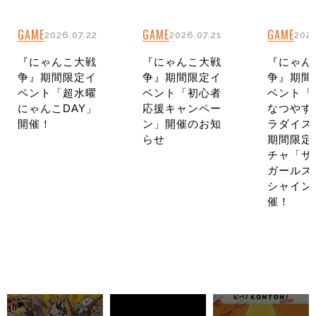
GAME
GAME
GAME
2026.07.22
2026.07.21
2026
『にゃんこ大戦
『にゃんこ大戦
『にゃん
争』期間限定イ
争』期間限定イ
争』期間
ベント「超水曜
ベント「初心者
ベント「
にゃんこDAY」
応援キャンペー
なつやす
開催！
ン」開催のお知
ラダイス
らせ
期間限定
チャ「サ
ガールズ
シャイン
催！