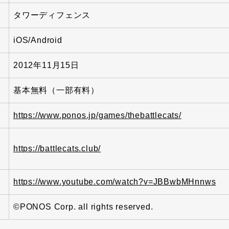
タワーディフェンス
iOS/Android
2012年11月15日
基本無料（一部有料）
https://www.ponos.jp/games/thebattlecats/
イ
https://battlecats.club/
https://www.youtube.com/watch?v=JBBwbMHnnws
©PONOS Corp. all rights reserved.