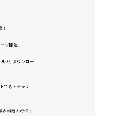
！
場！
テージ開催！
000万ダウンロー
トできるチャン
！採点報酬も復活！