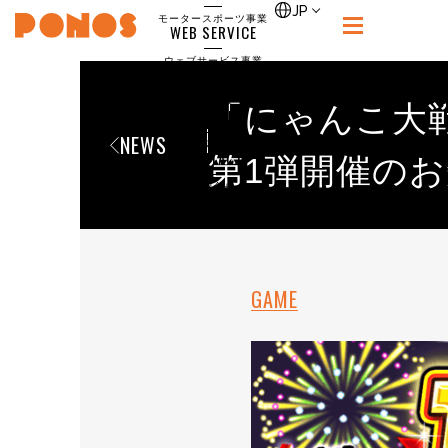
single
JP
モータースポーツ事業
WEB SERVICE
PONOS
ウェブサービス事業
NEWS
ニュース
「にゃんこ大戦
RECRUIT
NEWS
ポノス採用サイト
CONTACT
第1弾開催の
お問合せ
GAME