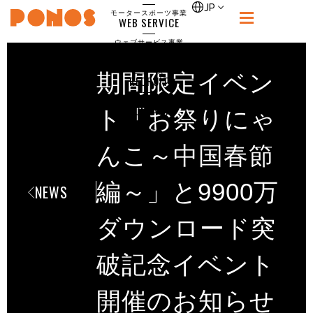
single
JP
モータースポーツ事業
WEB SERVICE
PONOS
ウェブサービス事業
NEWS
ニュース
期間限定イベン
RECRUIT
ポノス採用サイト
CONTACT
ト「お祭りにゃ
お問合せ
んこ～中国春節
編～」と9900万
NEWS
ダウンロード突
破記念イベント
開催のお知らせ