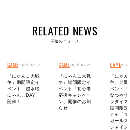
RELATED NEWS
関連のニュース
GAME
GAME
GAME
2026.07.22
2026.07.21
2026
『にゃんこ大戦
『にゃんこ大戦
『にゃん
争』期間限定イ
争』期間限定イ
争』期間
ベント「超水曜
ベント「初心者
ベント「
にゃんこDAY」
応援キャンペー
なつやす
開催！
ン」開催のお知
ラダイス
らせ
期間限定
チャ「サ
ガールズ
シャイン