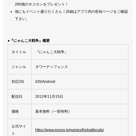
280個のネコカンをプレゼント！
他にもイベント盛りだくさん！詳細はアプリ内の告知ページをご確認
下さい。
●『にゃんこ大戦争』概要
タイトル
『にゃんこ大戦争』
ジャンル
タワーディフェンス
対応OS
iOS/Android
配信日
2012年11月15日
価格
基本無料（一部有料）
公式サイ
https://www.ponos.jp/games/thebattlecats/
ト