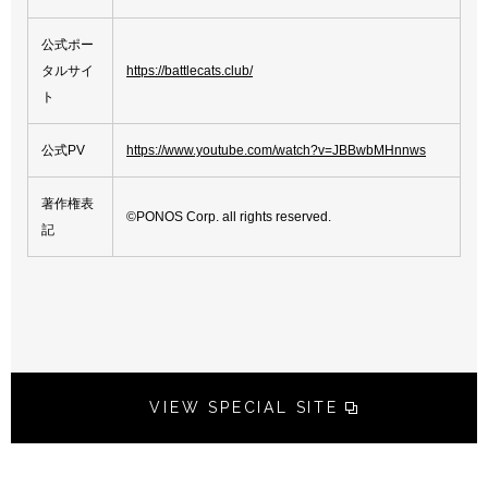
公式ポー
タルサイ
https://battlecats.club/
ト
公式PV
https://www.youtube.com/watch?v=JBBwbMHnnws
著作権表
©PONOS Corp. all rights reserved.
記
VIEW SPECIAL SITE