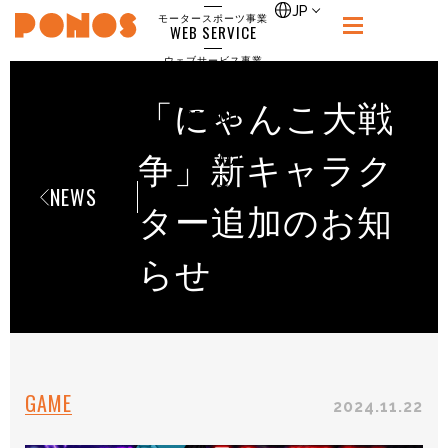
single
JP
モータースポーツ事業
WEB SERVICE
PONOS
ウェブサービス事業
NEWS
ニュース
「にゃんこ大戦
RECRUIT
ポノス採用サイト
CONTACT
争」新キャラク
お問合せ
NEWS
ター追加のお知
らせ
GAME
2024.11.22