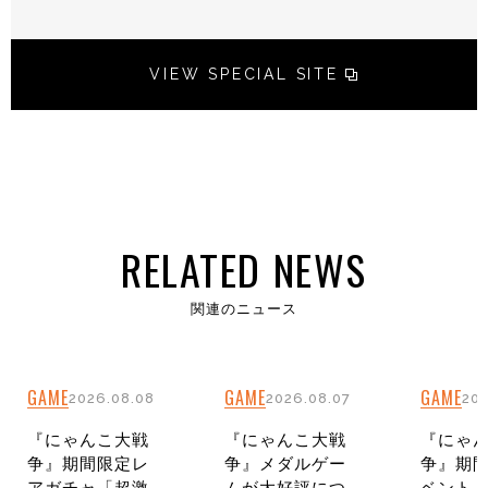
VIEW SPECIAL SITE
RELATED NEWS
関連のニュース
GAME
GAME
GAME
2026.08.08
2026.08.07
202
『にゃんこ大戦
『にゃんこ大戦
『にゃ
争』期間限定レ
争』メダルゲー
争』期
アガチャ「超激
ムが大好評につ
ベント