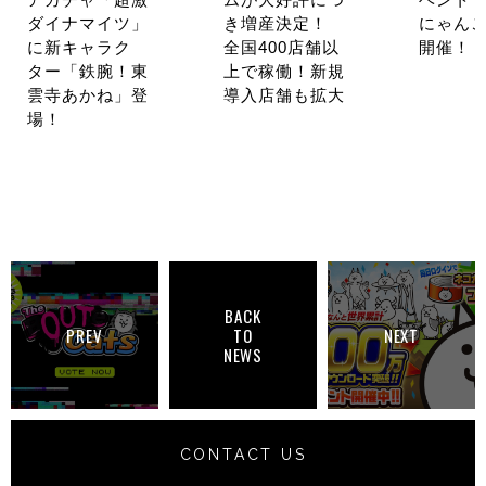
ダイナマイツ」
き増産決定！
にゃんこ
に新キャラク
全国400店舗以
開催！
ター「鉄腕！東
上で稼働！新規
雲寺あかね」登
導入店舗も拡大
場！
BACK
PREV
TO
NEXT
NEWS
CONTACT US