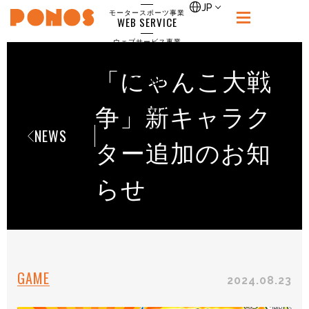
single
JP
モータースポーツ事業
WEB SERVICE
PONOS
ウェブサービス事業
NEWS
ニュース
「にゃんこ大戦
RECRUIT
ポノス採用サイト
CONTACT
争」新キャラク
お問合せ
NEWS
ター追加のお知
らせ
GAME
2024.08.23