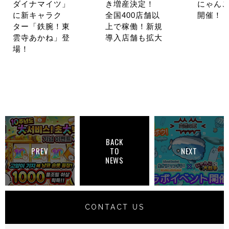
ダイナマイツ」
き増産決定！
にゃんこ
に新キャラク
全国400店舗以
開催！
ター「鉄腕！東
上で稼働！新規
雲寺あかね」登
導入店舗も拡大
場！
BACK
PREV
TO
NEXT
NEWS
CONTACT US