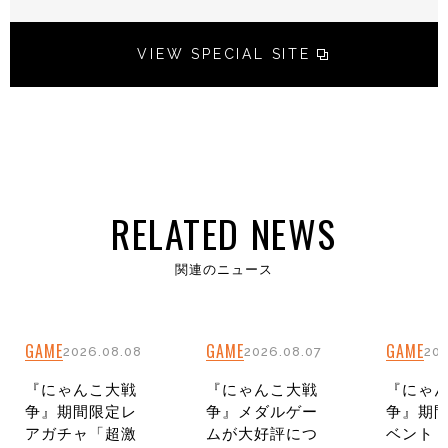
VIEW SPECIAL SITE
RELATED NEWS
関連のニュース
GAME
GAME
GAME
2026.08.08
2026.08.07
202
『にゃんこ大戦
『にゃんこ大戦
『にゃ
争』期間限定レ
争』メダルゲー
争』期
アガチャ「超激
ムが大好評につ
ベント