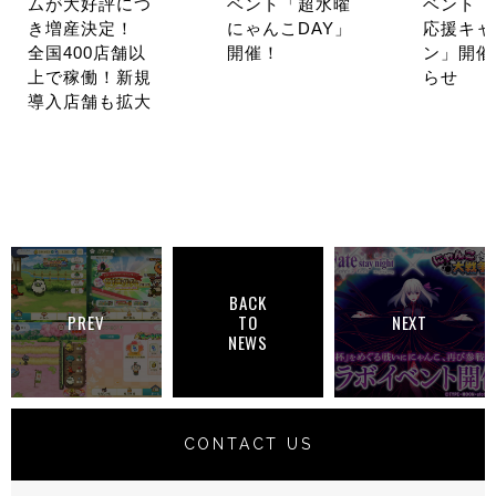
ムが大好評につ
ベント「超水曜
ベント「
き増産決定！
にゃんこDAY」
応援キャ
全国400店舗以
開催！
ン」開催
上で稼働！新規
らせ
導入店舗も拡大
BACK
PREV
TO
NEXT
NEWS
CONTACT US