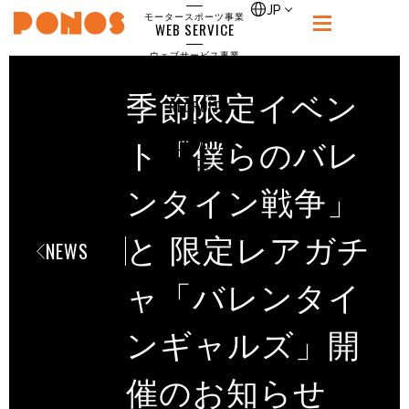
single
JP
モータースポーツ事業
WEB SERVICE
PONOS
ウェブサービス事業
NEWS
ニュース
季節限定イベン
RECRUIT
ポノス採用サイト
CONTACT
ト「僕らのバレ
お問合せ
ンタイン戦争」
と 限定レアガチ
NEWS
ャ「バレンタイ
ンギャルズ」開
催のお知らせ