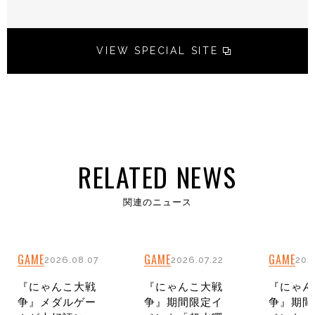
VIEW SPECIAL SITE
RELATED NEWS
関連のニュース
GAME
GAME
GAME
2026.08.07
2026.07.22
202
『にゃんこ大戦
『にゃんこ大戦
『にゃん
争』メダルゲー
争』期間限定イ
争』期間