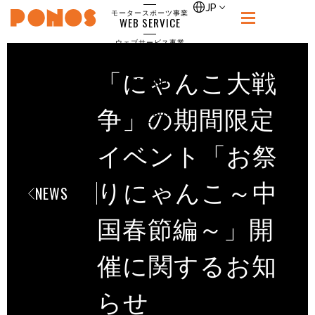
single
JP
モータースポーツ事業
WEB SERVICE
PONOS
ウェブサービス事業
NEWS
ニュース
「にゃんこ大戦
RECRUIT
ポノス採用サイト
CONTACT
争」の期間限定
お問合せ
イベント「お祭
りにゃんこ～中
NEWS
国春節編～」開
催に関するお知
らせ