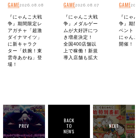
GAME
GAME
GAME
2026.08.08
2026.08.07
202
『にゃんこ大戦
『にゃんこ大戦
『にゃ
争』期間限定レ
争』メダルゲー
争』期
アガチャ「超激
ムが大好評につ
ベント
ダイナマイツ」
き増産決定！
にゃんこ
に新キャラク
全国400店舗以
開催！
ター「鉄腕！東
上で稼働！新規
雲寺あかね」登
導入店舗も拡大
場！
BACK
PREV
TO
NEXT
NEWS