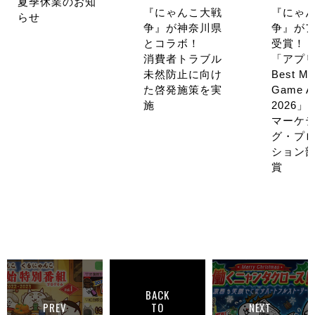
夏季休業のお知
『にゃんこ大戦
『にゃ
らせ
争』が神奈川県
争』が
とコラボ！
受賞！
消費者トラブル
「アプ
未然防止に向け
Best Mo
た啓発施策を実
Game A
施
2026」
マーケ
グ・プ
ション
賞
BACK
PREV
TO
NEXT