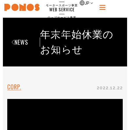
single
JP
モータースポーツ事業
WEB SERVICE
PONOS
ウェブサービス事業
NEWS
ニュース
年末年始休業の
RECRUIT
NEWS
ポノス採用サイト
CONTACT
お知らせ
お問合せ
CORP.
2022.12.22