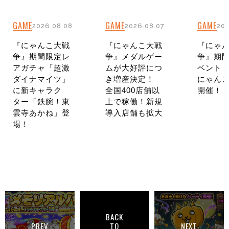
GAME
GAME
GAME
2026.08.08
2026.08.07
202
『にゃんこ大戦
『にゃんこ大戦
『にゃ
争』期間限定レ
争』メダルゲー
争』期
アガチャ「超激
ムが大好評につ
ベント
ダイナマイツ」
き増産決定！
にゃんこ
に新キャラク
全国400店舗以
開催！
ター「鉄腕！東
上で稼働！新規
雲寺あかね」登
導入店舗も拡大
場！
BACK
PREV
TO
NEXT