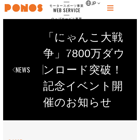
single
JP
モータースポーツ事業
WEB SERVICE
PONOS
ウェブサービス事業
NEWS
ニュース
「にゃんこ大戦
RECRUIT
ポノス採用サイト
CONTACT
争」7800万ダウ
お問合せ
ンロード突破！
NEWS
記念イベント開
催のお知らせ