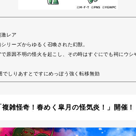
超激レア
典シリーズからゆるく召喚された幻獣。
アで原因不明の怪火を起こし、その時はすぐにでも祠にウシ
。
囲でしりあすとですにめっぽう強く転移無効
「複雑怪奇！春めく皐月の怪気炎！」開催！