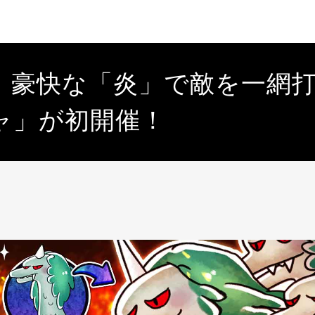
、豪快な「炎」で敵を一網打
ャ」が初開催！