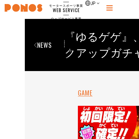
single
JP
モータースポーツ事業
WEB SERVICE
PONOS
ウェブサービス事業
NEWS
ニュース
『ゆるゲゲ』
RECRUIT
NEWS
ポノス採用サイト
CONTACT
クアップガチ
お問合せ
GAME