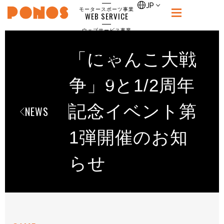
single
JP
モータースポーツ事業
WEB SERVICE
PONOS
ウェブサービス事業
NEWS
ニュース
「にゃんこ大戦
RECRUIT
ポノス採用サイト
CONTACT
争」9と1/2周年
お問合せ
記念イベント第
NEWS
1弾開催のお知
らせ