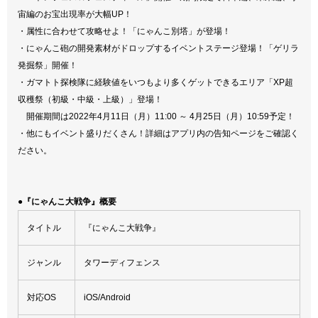
宙編のお宝出現率が大幅UP！
・属性に合わせて攻略せよ！「にゃんこ別塔」が登場！
・にゃんこ砲の開発素材がドロップするイベントステージ登場！「ゲリラ
発掘祭」開催！
・ガマトト探検隊に経験値をいつもより多くゲットできるエリア「XP超
収穫祭（初級・中級・上級）」登場！
開催期間は2022年4月11日（月）11:00 ～ 4月25日（月）10:59予定！
・他にもイベント盛りだくさん！詳細はアプリ内の告知ページをご確認く
ださい。
●『にゃんこ大戦争』概要
タイトル
『にゃんこ大戦争』
ジャンル
タワーディフェンス
対応OS
iOS/Android