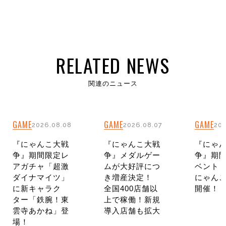
RELATED NEWS
関連のニュース
GAME
GAME
GAME
2026.08.08
2026.08.07
202
『にゃんこ大戦
『にゃんこ大戦
『にゃ
争』期間限定レ
争』メダルゲー
争』期
アガチャ「超激
ムが大好評につ
ベント
ダイナマイツ」
き増産決定！
にゃんこ
に新キャラク
全国400店舗以
開催！
ター「鉄腕！東
上で稼働！新規
雲寺あかね」登
導入店舗も拡大
場！