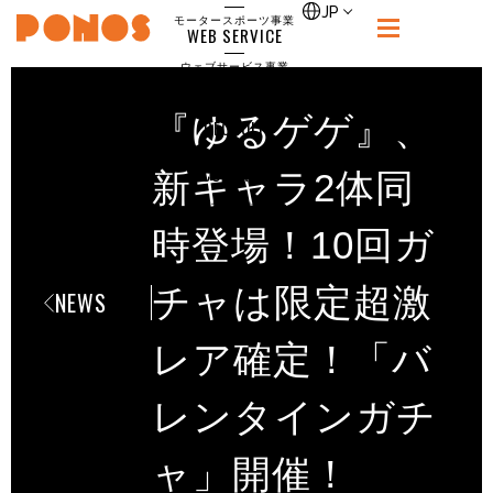
single
JP
モータースポーツ事業
WEB SERVICE
PONOS
ウェブサービス事業
NEWS
ニュース
『ゆるゲゲ』、
RECRUIT
ポノス採用サイト
CONTACT
新キャラ2体同
お問合せ
時登場！10回ガ
チャは限定超激
NEWS
レア確定！「バ
レンタインガチ
ャ」開催！