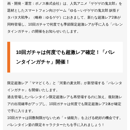
画・開発・運営：ポノス株式会社）は、人気アニメ『ゲゲゲの鬼太郎』を
題材としたスマートフォン向けゲーム『ゆる～いゲゲゲの鬼太郎 妖怪ド
タバタ大戦争』（略称：ゆるゲゲ）におきまして、新たな超激レア2体が
同時登場し、10回ガチャで何度でも季節限定超激レアが手に入る「バレン
タインガチャ」の開催をお知らせいたします。
10回ガチャは何度でも超激レア確定！「バレ
ンタインガチャ」開催！
限定超激レア「ママどくろ」と「河童の麦太郎」が新登場する「バレンタ
インガチャ」を開催いたします。
過去登場したバレンタイン限定超激レアも再登場するのに加え、復刻激レ
アの出現確率がアップし、10回ガチャは何度でも限定超激レア1体が確定
で手に入ります。
10回ガチャは回数制限がないため「＋値能力」を上げる絶好の機会です。
バレンタイン姿の限定キャラクターたちを手に入れましょう！