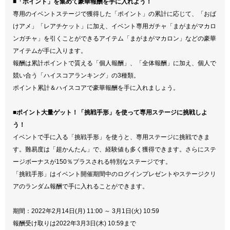
■「ポイント」を集めて豪華報酬を手に入れよう！
専用のイベントステージで獲得した「ポイント」の累計に応じて、「おば
けアメ」「レアチケット」に加え、イベント専用ガチャ「まがまがマカロ
ンガチャ」を引くことができるアイテム「まがまがマカロン」などの豪華
アイテムが手に入ります。
報酬は累計ポイントで貰える「個人報酬」、「全体報酬」に加え、個人で
競い合う「ハイスコアランキング」の3種類。
ポイント累計＆ハイスコアで豪華報酬を手に入れましょう。
■ポイント大量ゲット！「挑戦手形」を使って専用ステージに挑戦しよ
う！
イベントで手に入る「挑戦手形」を使うと、専用ステージに挑戦できま
す。難易度は「超かんたん」で、経験値も多く獲得できます。さらにステ
ージボーナスが150％プラスされる特別なステージです。
「挑戦手形」はイベント開催期間中のログインプレゼントやステージクリ
アのランダム報酬で手に入れることができます。
期間：2022年2月14日(月) 11:00 ～ 3月1日(火) 10:59
報酬受け取りは2022年3月3日(木) 10:59まで