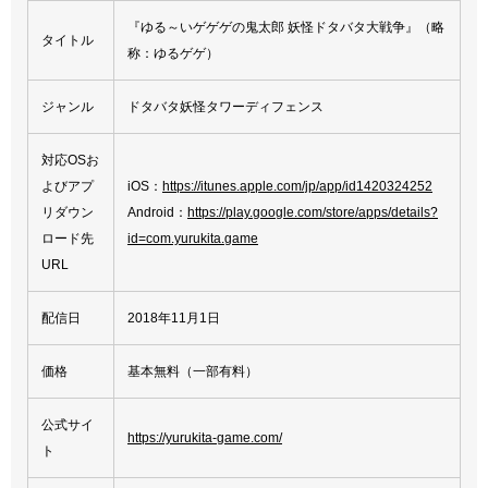
『ゆる～いゲゲゲの鬼太郎 妖怪ドタバタ大戦争』（略
タイトル
称：ゆるゲゲ）
ジャンル
ドタバタ妖怪タワーディフェンス
対応OSお
よびアプ
iOS：
https://itunes.apple.com/jp/app/id1420324252
リダウン
Android：
https://play.google.com/store/apps/details?
ロード先
id=com.yurukita.game
URL
配信日
2018年11月1日
価格
基本無料（一部有料）
公式サイ
https://yurukita-game.com/
ト