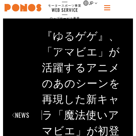
single
JP
モータースポーツ事業
WEB SERVICE
PONOS
ウェブサービス事業
NEWS
ニュース
『ゆるゲゲ』、
RECRUIT
ポノス採用サイト
CONTACT
「アマビエ」が
お問合せ
活躍するアニメ
のあのシーンを
再現した新キャ
ラ「魔法使いア
NEWS
マビエ」が初登