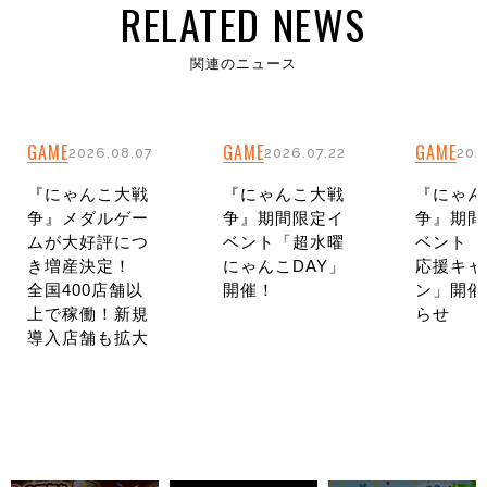
RELATED NEWS
関連のニュース
GAME
GAME
GAME
2026.08.07
2026.07.22
202
『にゃんこ大戦
『にゃんこ大戦
『にゃん
争』メダルゲー
争』期間限定イ
争』期間
ムが大好評につ
ベント「超水曜
ベント「
き増産決定！
にゃんこDAY」
応援キャ
全国400店舗以
開催！
ン」開催
上で稼働！新規
らせ
導入店舗も拡大