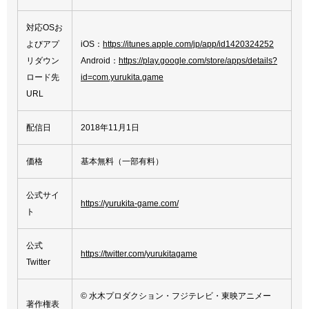
対応OSお
よびアプ
iOS：
https://itunes.apple.com/jp/app/id1420324252
リダウン
Android：
https://play.google.com/store/apps/details?
ロード先
id=com.yurukita.game
URL
配信日
2018年11月1日
価格
基本無料（一部有料）
公式サイ
https://yurukita-game.com/
ト
公式
https://twitter.com/yurukitagame
Twitter
© 水木プロダクション・フジテレビ・東映アニメー
著作権表