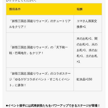
ひゲットしてください。
獲得条件
報酬
「妖怪三国志 国盗りウォーズ」のチュートリア
コマさん孫策交
ルをクリア！
換券×1
木のお札×1、闇
のお札×1、火の
「妖怪三国志 国盗りウォーズ」の「天下統一
お札×1、水のお
戦・巴蜀地方」をクリア！
札×1、土のお札
×1
「妖怪三国志 国盗りウォーズ」のコラボステー
ジ「ゆるゲゲコラボイベント・すごろくイベン
虹水晶×150
ト」に参加！
■イベント後半には武将妖怪たちをパワーアップできるステージが登場！