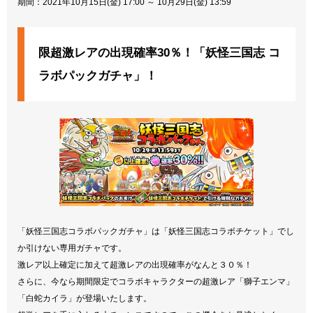
期間：2021年10月15日(金) 17:00 ～ 10月29日(金) 13:59
限超激レアの出現確率30％！「妖怪三国志 コ
ラボパックガチャ」！
「妖怪三国志コラボパックガチャ」は「妖怪三国志コラボチケット」でし
か引けない専用ガチャです。
激レア以上確定に加えて超激レアの出現確率がなんと３０％！
さらに、今なら期間限定でコラボキャラクターの超激レア「獅子エンマ」
「白蛇カイラ」が登場いたします。