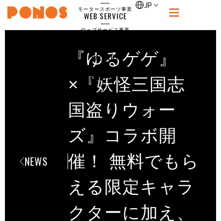
single
JP
モータースポーツ事業
WEB SERVICE
PONOS
ウェブサービス事業
NEWS
ニュース
『ゆるゲゲ』
RECRUIT
ポノス採用サイト
CONTACT
×『妖怪三国志
お問合せ
国盗りウォー
ズ』コラボ開
催！ 無料でもら
NEWS
える限定キャラ
クターに加え、