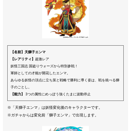
【名前】天獅子エンマ
【レアリティ】
超激レア
妖怪三国志 国盗りウォーズから特別参戦！
軍師としての才能が開花したエンマ。
あらゆる妖怪の頂点に立ち策と戦略で勝利に導く姿は、戦を統べる獅
子のごとし。
【能力】
3つの属性にめっぽう強くたまに波動停止
※「天獅子エンマ」は妖怪変化後のキャラクターです。
※ガチャからは変化前「獅子エンマ」で出現します。