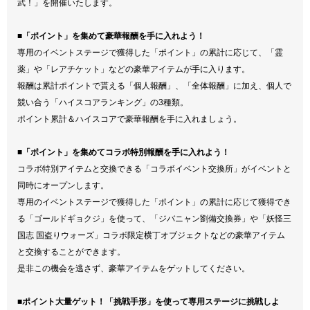
武！」を開催いたします。
■「ポイント」を集めて豪華報酬を手に入れよう！
専用のイベントステージで獲得した「ポイント」の累計に応じて、「霊
薬」や「レアチケット」などの豪華アイテムが手に入ります。
報酬は累計ポイントで貰える「個人報酬」、「全体報酬」に加え、個人で
競い合う「ハイスコアランキング」の3種類。
ポイント累計＆ハイスコアで豪華報酬を手に入れましょう。
■「ポイント」を集めてコラボ特別報酬を手に入れよう！
コラボ特別アイテムと交換できる「コラボイベント交換所」がイベントと
同時にオープンします。
専用のイベントステージで獲得した「ポイント」の累計に応じて獲得でき
る「ゴールドギョクジ」を使って、「ジバニャン劉備交換券」や「妖怪三
国志 国盗りウォーズ」コラボ限定横丁オブジェクトなどの豪華アイテム
と交換することができます。
是非この機会を逃さず、豪華アイテムをゲットしてください。
■ポイント大量ゲット！「挑戦手形」を使って専用ステージに挑戦しよ