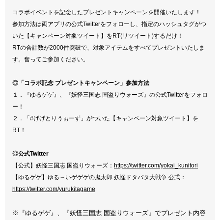
コラボイベントを記念したプレゼントキャンペーンを開催いたします！
参加方法は両アプリの公式Twitterをフォローし、指定のハッシュタグがつ
いた【キャンペーン対象ツイート】をRT(リツイート)するだけ！
RTの合計数が2000件突破で、対象アイテムをすべてプレゼントいたしま
す。奮ってご参加ください。
◎「コラボ記念 プレゼントキャンペーン」参加方法
１．『ゆるゲゲ』、『妖怪三国志 国盗りウォーズ』の公式Twitterをフォロ
ー！
２．「#げげとりうぉーず」がついた【キャンペーン対象ツイート】を
RT！
◎公式Twitter
【公式】妖怪三国志 国盗りウォーズ：
https://twitter.com/yokai_kunitori
【ゆるゲゲ】ゆる～いゲゲゲの鬼太郎 妖怪ドタバタ大戦争 公式：
https://twitter.com/yurukitagame
※『ゆるゲゲ』、『妖怪三国志 国盗りウォーズ』でプレゼント内容