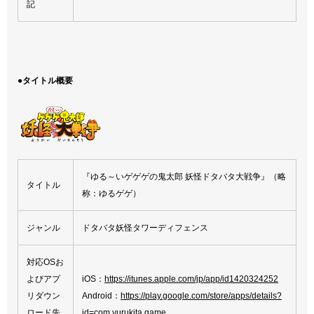
記
●タイトル概要
『ゆる～いゲゲゲの鬼太郎 妖怪ドタバタ大戦争』（略
タイトル
称：ゆるゲゲ）
ジャンル
ドタバタ妖怪タワーディフェンス
対応OSお
よびアプ
iOS：
https://itunes.apple.com/jp/app/id1420324252
リダウン
Android：
https://play.google.com/store/apps/details?
ロード先
id=com.yurukita.game