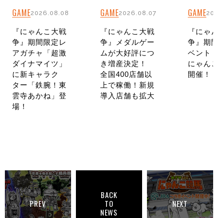
GAME
GAME
GAME
2026.08.08
2026.08.07
202
『にゃんこ大戦
『にゃんこ大戦
『にゃ
争』期間限定レ
争』メダルゲー
争』期
アガチャ「超激
ムが大好評につ
ベント
ダイナマイツ」
き増産決定！
にゃんこ
に新キャラク
全国400店舗以
開催！
ター「鉄腕！東
上で稼働！新規
雲寺あかね」登
導入店舗も拡大
場！
BACK
PREV
TO
NEXT
NEWS