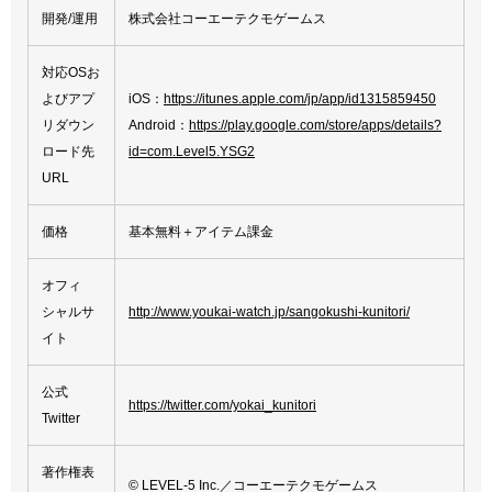
開発/運用
株式会社コーエーテクモゲームス
対応OSお
よびアプ
iOS：
https://itunes.apple.com/jp/app/id1315859450
リダウン
Android：
https://play.google.com/store/apps/details?
ロード先
id=com.Level5.YSG2
URL
価格
基本無料＋アイテム課金
オフィ
シャルサ
http://www.youkai-watch.jp/sangokushi-kunitori/
イト
公式
https://twitter.com/yokai_kunitori
Twitter
著作権表
© LEVEL-5 Inc.／コーエーテクモゲームス