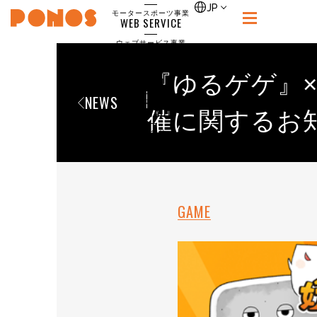
single
JP
モータースポーツ事業
WEB SERVICE
PONOS
ウェブサービス事業
NEWS
ニュース
『ゆるゲゲ』
RECRUIT
NEWS
ポノス採用サイト
CONTACT
催に関するお
お問合せ
GAME