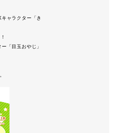
Xキャラクター「き
ト！
ター「目玉おやじ」
。