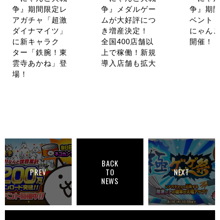
争』期間限定レ
争』メダルゲー
争』期
アガチャ「超激
ムが大好評につ
ベント
ダイナマイツ」
き増産決定！
にゃんこ
に新キャラク
全国400店舗以
開催！
ター「鉄腕！東
上で稼働！新規
雲寺あかね」登
導入店舗も拡大
場！
BACK
PREV
TO
NEXT
NEWS