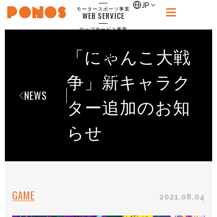
single
JP
モータースポーツ事業
WEB SERVICE
PONOS
ウェブサービス事業
NEWS
ニュース
「にゃんこ大戦
RECRUIT
ポノス採用サイト
CONTACT
争」新キャラク
お問合せ
NEWS
ター追加のお知
らせ
GAME
2021.08.04