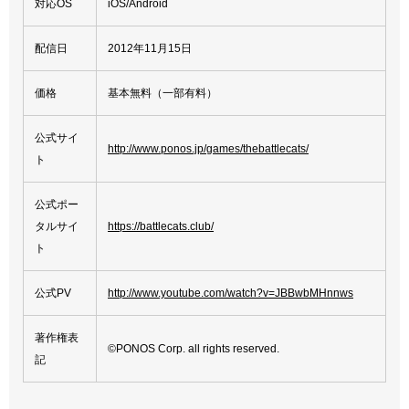
対応OS
iOS/Android
配信日
2012年11月15日
価格
基本無料（一部有料）
公式サイ
http://www.ponos.jp/games/thebattlecats/
ト
公式ポー
タルサイ
https://battlecats.club/
ト
公式PV
http://www.youtube.com/watch?v=JBBwbMHnnws
著作権表
©PONOS Corp. all rights reserved.
記