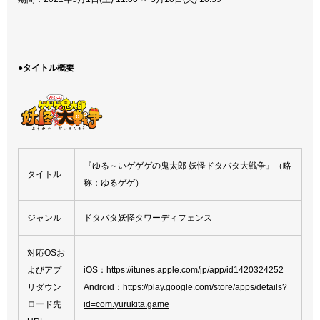
●タイトル概要
『ゆる～いゲゲゲの鬼太郎 妖怪ドタバタ大戦争』（略
タイトル
称：ゆるゲゲ）
ジャンル
ドタバタ妖怪タワーディフェンス
対応OSお
よびアプ
iOS：
https://itunes.apple.com/jp/app/id1420324252
リダウン
Android：
https://play.google.com/store/apps/details?
ロード先
id=com.yurukita.game