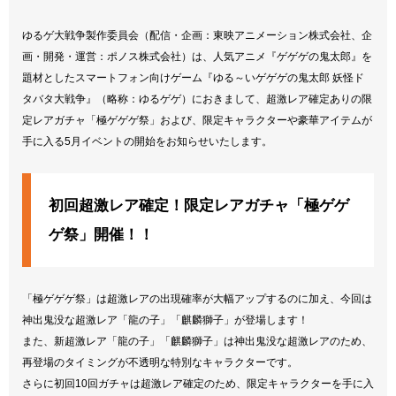
ゆるゲ大戦争製作委員会（配信・企画：東映アニメーション株式会社、企
画・開発・運営：ポノス株式会社）は、人気アニメ『ゲゲゲの鬼太郎』を
題材としたスマートフォン向けゲーム『ゆる～いゲゲゲの鬼太郎 妖怪ド
タバタ大戦争』（略称：ゆるゲゲ）におきまして、超激レア確定ありの限
定レアガチャ「極ゲゲゲ祭」および、限定キャラクターや豪華アイテムが
手に入る5月イベントの開始をお知らせいたします。
初回超激レア確定！限定レアガチャ「極ゲゲ
ゲ祭」開催！！
「極ゲゲゲ祭」は超激レアの出現確率が大幅アップするのに加え、今回は
神出鬼没な超激レア「龍の子」「麒麟獅子」が登場します！
また、新超激レア「龍の子」「麒麟獅子」は神出鬼没な超激レアのため、
再登場のタイミングが不透明な特別なキャラクターです。
さらに初回10回ガチャは超激レア確定のため、限定キャラクターを手に入