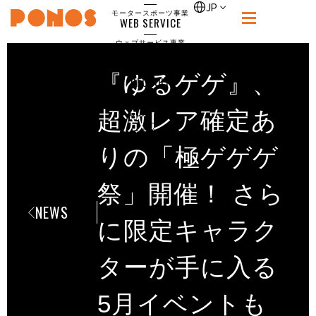
single
JP
モータースポーツ事業
WEB SERVICE
PONOS
ウェブサービス事業
NEWS
ニュース
『ゆるゲゲ』、
RECRUIT
ポノス採用サイト
CONTACT
超激レア確定あ
お問合せ
りの「極ゲゲゲ
祭」開催！ さら
NEWS
に限定キャラク
ターが手に入る
5月イベントも