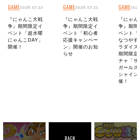
GAME
GAME
GAME
2026.07.22
2026.07.21
2026
『にゃんこ大戦
『にゃんこ大戦
『にゃん
争』期間限定イ
争』期間限定イ
争』期間
ベント「超水曜
ベント「初心者
ベント「
にゃんこDAY」
応援キャンペー
なつやす
開催！
ン」開催のお知
ラダイス
らせ
期間限定
チャ「サ
ガールズ
シャイン
催！
BACK