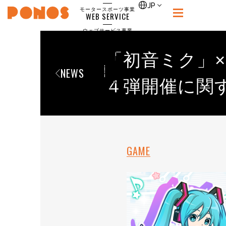
single
JP
モータースポーツ事業
WEB SERVICE
PONOS
ウェブサービス事業
NEWS
ニュース
「初音ミク」
RECRUIT
NEWS
ポノス採用サイト
CONTACT
４弾開催に関
お問合せ
GAME