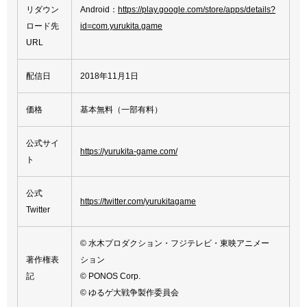
リダウン
Android：
https://play.google.com/store/apps/details?
ロード先
id=com.yurukita.game
URL
配信日
2018年11月1日
価格
基本無料（一部有料）
公式サイ
https://yurukita-game.com/
ト
公式
https://twitter.com/yurukitagame
Twitter
© 水木プロダクション・フジテレビ・東映アニメー
著作権表
ション
記
© PONOS Corp.
© ゆるゲ大戦争製作委員会