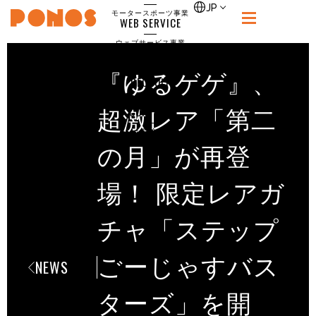
single
JP
モータースポーツ事業
WEB SERVICE
PONOS
ウェブサービス事業
NEWS
ニュース
『ゆるゲゲ』、
RECRUIT
ポノス採用サイト
CONTACT
超激レア「第二
お問合せ
の月」が再登
場！ 限定レアガ
チャ「ステップ
ごーじゃすバス
NEWS
ターズ」を開