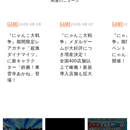
関連のニュース
GAME
GAME
GAME
2026.08.08
2026.08.07
202
『にゃんこ大戦
『にゃんこ大戦
『にゃ
争』期間限定レ
争』メダルゲー
争』期
アガチャ「超激
ムが大好評につ
ベント
ダイナマイツ」
き増産決定！
にゃんこ
に新キャラク
全国400店舗以
開催！
ター「鉄腕！東
上で稼働！新規
雲寺あかね」登
導入店舗も拡大
場！