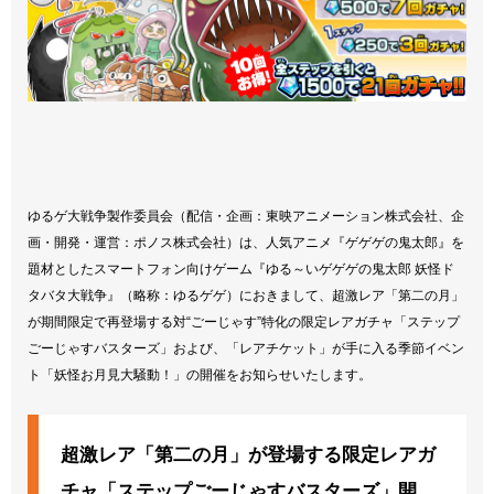
ゆるゲ大戦争製作委員会（配信・企画：東映アニメーション株式会社、企
画・開発・運営：ポノス株式会社）は、人気アニメ『ゲゲゲの鬼太郎』を
題材としたスマートフォン向けゲーム『ゆる～いゲゲゲの鬼太郎 妖怪ド
タバタ大戦争』（略称：ゆるゲゲ）におきまして、超激レア「第二の月」
が期間限定で再登場する対“ごーじゃす”特化の限定レアガチャ「ステップ
ごーじゃすバスターズ」および、「レアチケット」が手に入る季節イベン
ト「妖怪お月見大騒動！」の開催をお知らせいたします。
超激レア「第二の月」が登場する限定レアガ
チャ「ステップごーじゃすバスターズ」開