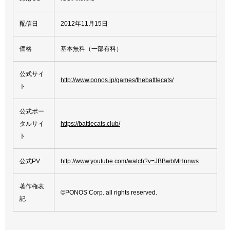
配信日
2012年11月15日
価格
基本無料（一部有料）
公式サイ
http://www.ponos.jp/games/thebattlecats/
ト
公式ポー
タルサイ
https://battlecats.club/
ト
公式PV
http://www.youtube.com/watch?v=JBBwbMHnnws
著作権表
©PONOS Corp. all rights reserved.
記