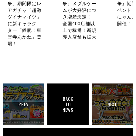
争』期間限定レ
争』メダルゲー
争』期
アガチャ「超激
ムが大好評につ
ベント
ダイナマイツ」
き増産決定！
にゃんこ
に新キャラク
全国400店舗以
開催！
ター「鉄腕！東
上で稼働！新規
雲寺あかね」登
導入店舗も拡大
場！
BACK
PREV
TO
NEXT
NEWS