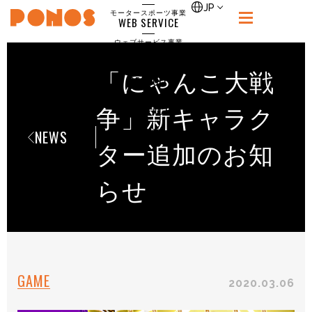
single
JP
モータースポーツ事業
WEB SERVICE
PONOS
ウェブサービス事業
NEWS
ニュース
「にゃんこ大戦
RECRUIT
ポノス採用サイト
CONTACT
争」新キャラク
お問合せ
NEWS
ター追加のお知
らせ
GAME
2020.03.06