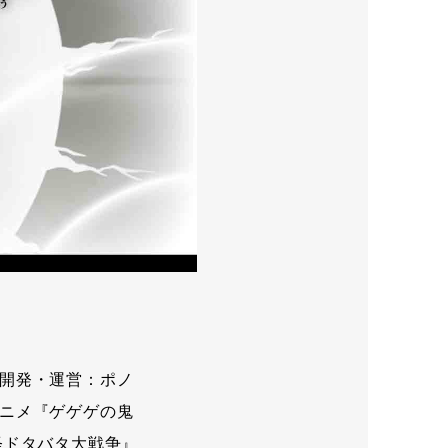
開発・運営：ポノ
ニメ『ゲゲゲの鬼
怪ドタバタ大戦争』