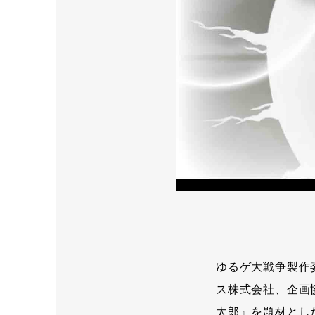
ゆるゲ大戦争製作
ス株式会社、企画
太郎』を題材とし