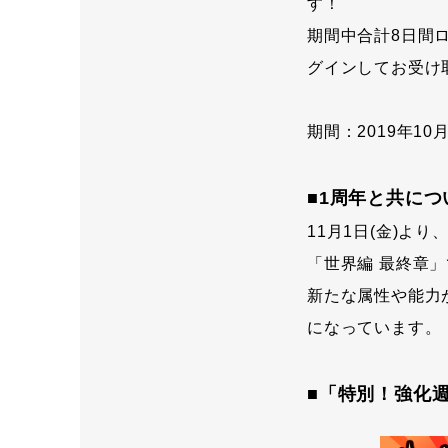
す！
期間中合計8日間
グインしてお受け
期間：2019年10月2
■1周年と共につ
11月1日(金)よ
「世界編 最終章
新たな属性や能力
になっています。
■「特別！強化