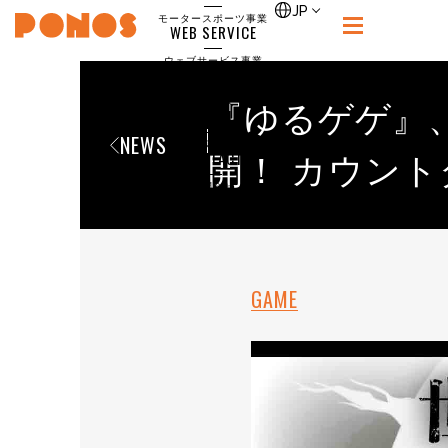
single
JP
モータースポーツ事業
WEB SERVICE
PONOS
ウェブサービス事業
NEWS
ニュース
『ゆるゲゲ』
RECRUIT
NEWS
ポノス採用サイト
CONTACT
開！ カウン
お問合せ
GAME