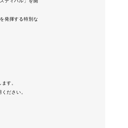
スティバル」を開
を発揮する特別な
します。
用ください。