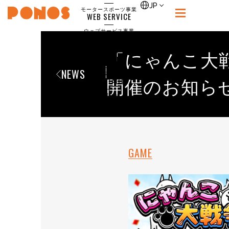
single
JP
モータースポーツ事業
WEB SERVICE
PONOS
ウェブサービス事業
NEWS
ニュース
「にゃんこ大戦
RECRUIT
NEWS
ポノス採用サイト
CONTACT
開催のお知ら
お問合せ
GAME