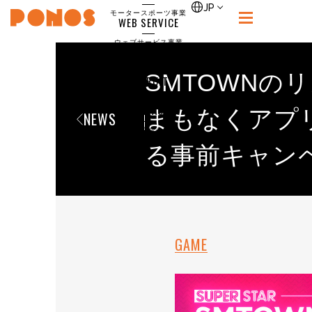
single
JP
モータースポーツ事業
WEB SERVICE
PONOS
ウェブサービス事業
NEWS
ニュース
SMTOWNのリ
RECRUIT
ポノス採用サイト
CONTACT
まもなくアプ
NEWS
お問合せ
る事前キャン
GAME