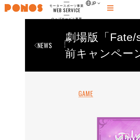
single
JP
モータースポーツ事業
WEB SERVICE
PONOS
ウェブサービス事業
NEWS
ニュース
劇場版「Fate/s
RECRUIT
NEWS
ポノス採用サイト
CONTACT
前キャンペー
お問合せ
GAME