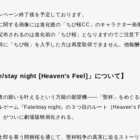
ンペーン終了後を予定しております。
に関する画像には進化後の「ちび桜CC」のキャラクター画
配布されるのは進化前の「ちび桜」となりますのでご注意下
時に「ちび桜」を入手した方は再度取得できません。他報酬
。
stay night [Heaven’s Feel]」について】
者の願いを叶えるという万能の願望機――「聖杯」をめぐる
ム『Fate/stay night』の３つ目のルート［Heaven’s F
）がついに劇場版映画化される。
士郎を慕う間桐桜を通じて、聖杯戦争の真実に迫るストーリ