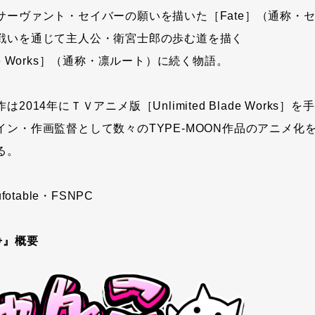
サーヴァント・セイバーの願いを描いた［Fate］（通称・
戦いを通じて主人公・衛宮士郎の歩む道を描く
Blade Works］（通称・凛ルート）に続く物語。
014年にＴＶアニメ版［Unlimited Blade Works］を手掛
イン・作画監督として数々のTYPE-MOON作品のアニメ化
る。
fotable・FSNPC
争』概要