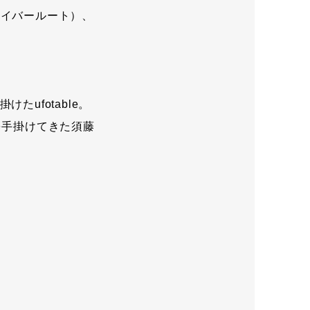
セイバールート）、
けたufotable。
を手掛けてきた須藤