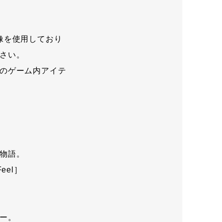
像を使用しており
さい。
のゲーム内アイテ
物語。
eel］
ー。