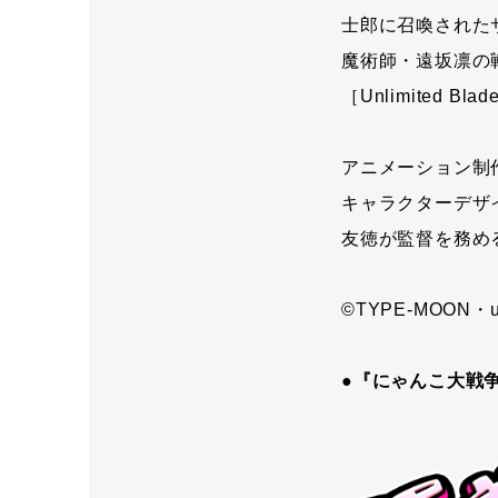
士郎に召喚された
魔術師・遠坂凛の
［Unlimited 
アニメーション制作は2
キャラクターデザ
友徳が監督を務め
©TYPE-MOON・u
●『にゃんこ大戦