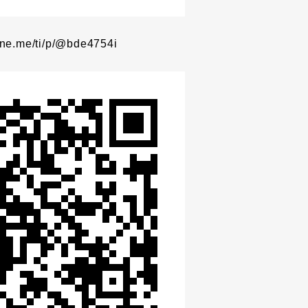
line.me/ti/p/@bde4754i