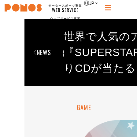
single
JP
モータースポーツ事業
WEB SERVICE
PONOS
ウェブサービス事業
NEWS
ニュース
世界で人気の
RECRUIT
ポノス採用サイト
CONTACT
『SUPERS
NEWS
お問合せ
りCDが当たる
GAME