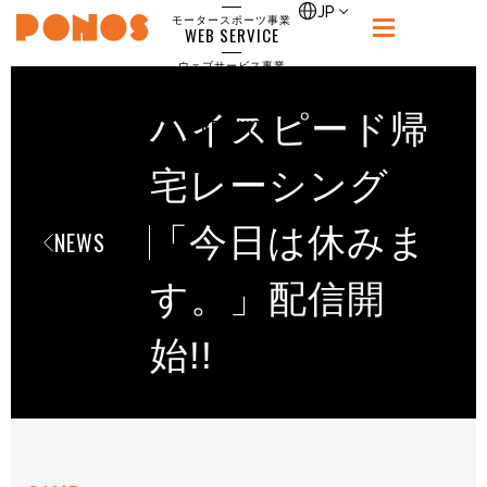
single
JP
モータースポーツ事業
WEB SERVICE
PONOS
ウェブサービス事業
NEWS
ニュース
ハイスピード帰
RECRUIT
ポノス採用サイト
CONTACT
宅レーシング
お問合せ
「今日は休みま
NEWS
す。」配信開
始!!