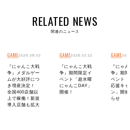
RELATED NEWS
関連のニュース
GAME
GAME
GAME
2026.08.07
2026.07.22
202
『にゃんこ大戦
『にゃんこ大戦
『にゃん
争』メダルゲー
争』期間限定イ
争』期間
ムが大好評につ
ベント「超水曜
ベント「
き増産決定！
にゃんこDAY」
応援キャ
全国400店舗以
開催！
ン」開催
上で稼働！新規
らせ
導入店舗も拡大