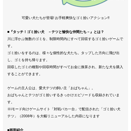
可愛い犬たちが登場! お手軽爽快なゴミ拾いアクション!!
■『タッチ！ゴミ拾い犬 －テツと愉快な仲間たち－』とは？
川に浮かぶ無数のゴミを、制限時間内にすべて回収するゴミ拾いゲームで
す。
ゴミ拾いをするのは、様々な個性的な犬たち。タップした方向に飛び出
し、ゴミを持ち帰ります。
回収したゴミの種類や回収時間がすべてお金に換算され、新たな犬を購入
することができます。
ゲームの主人公は、愛犬テツの飼い主「おばちゃん」。
おばちゃんとテツがゴミ拾いするきっかけエピソードも収録されていま
す。
※iモード向けゲームサイト「対戦バカ一台」で配信された「ゴミ拾い犬
テツ」（2008年）を大幅リニューアルした内容になります
■画面紹介