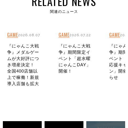
RELATED NEWS
関連のニュース
GAME
GAME
GAME
2026.08.07
2026.07.22
202
『にゃんこ大戦
『にゃんこ大戦
『にゃん
争』メダルゲー
争』期間限定イ
争』期間
ムが大好評につ
ベント「超水曜
ベント「
き増産決定！
にゃんこDAY」
応援キャ
全国400店舗以
開催！
ン」開催
上で稼働！新規
らせ
導入店舗も拡大