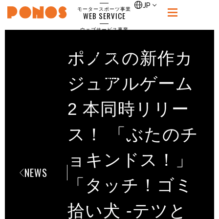
single
JP
モータースポーツ事業
WEB SERVICE
PONOS
ウェブサービス事業
NEWS
ニュース
ポノスの新作カ
RECRUIT
ポノス採用サイト
CONTACT
ジュアルゲーム
お問合せ
2 本同時リリー
ス！ 「ぶたのチ
ョキンドス！」
NEWS
「タッチ！ゴミ
拾い犬 -テツと