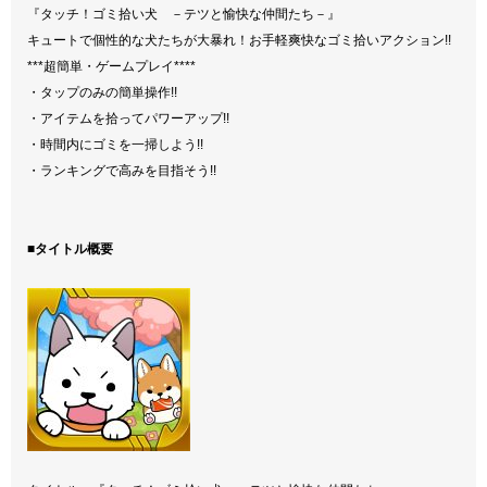
『タッチ！ゴミ拾い犬 －テツと愉快な仲間たち－』
キュートで個性的な犬たちが大暴れ！お手軽爽快なゴミ拾いアクション!!
***超簡単・ゲームプレイ****
・タップのみの簡単操作!!
・アイテムを拾ってパワーアップ!!
・時間内にゴミを一掃しよう!!
・ランキングで高みを目指そう!!
■タイトル概要