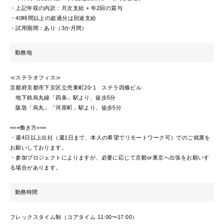
・上記年収の内訳：月次支給 + 年2回の賞与
・40時間以上の超過分は別途支給
・試用期間：あり（3か月間）
勤務地
≪ステラオフィス≫
京都府京都市下京区立売東町20-1 ステラ四條ビル
地下鉄烏丸線「四条」駅より、徒歩5分
阪急「烏丸」「河原町」駅より、徒歩5分
===働き方===
・週4日以上出社（週1日まで、本人の希望でリモートワーク可）でのご就業を
お願いしております。
・参加プロジェクトによりますが、必要に応じて京都or東京へ出張をお願いす
る場合があります。
勤務時間
フレックスタイム制（コアタイム 11:00〜17:00）