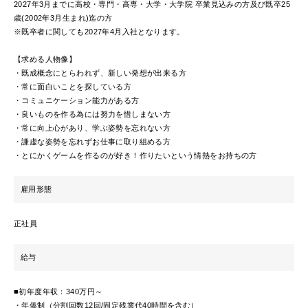
2027年3月までに高校・専門・高専・大学・大学院 卒業見込みの方及び既卒25
歳(2002年3月生まれ)迄の方
※既卒者に関しても2027年4月入社となります。
【求める人物像】
・既成概念にとらわれず、新しい発想が出来る方
・常に面白いことを探している方
・コミュニケーション能力がある方
・良いものを作る為には努力を惜しまない方
・常に向上心があり、学ぶ姿勢を忘れない方
・謙虚な姿勢を忘れずお仕事に取り組める方
・とにかくゲームを作るのが好き！作りたいという情熱をお持ちの方
雇用形態
正社員
給与
■初年度年収：340万円～
・年俸制（分割回数12回/固定残業代40時間を含む）