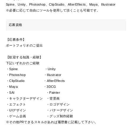
Spine、Unity、Photoshop、ClipStudio、AfterEffects、Maya、Illustrator
※必要に応じて自由にツールを使用して頂くことも可能です。
応募資格
【応募条件】
ポートフォリオのご提出
【歓迎する知識・経験】
下記いずれかのご経験
・Spine ・Unity
・Photoshop ・Illustrator
・ClipStudio ・AfterEffects
・Maya ・3DCG
・SAI ・Painter
・キャラクターデザイン ・背景画
・エフェクト ・ロゴデザイン
・UIデザイン ・バナーデザイン
・ゲーム企画 ・グッズ制作経験
※その他PRできるスキルがあれば履歴書に記載して下さい。