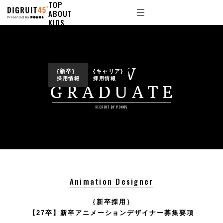
TOP
ABOUT
KIDS
STORY
PARK
JOB LIST
FAQ
NEW
{新卒}
{キャリア}
採用情報
採用情報
GRADUATE
RECRUIT BY PONOS
Animation Designer
｛新卒採用｝
【27卒】新卒アニメーションデザイナー募集要項