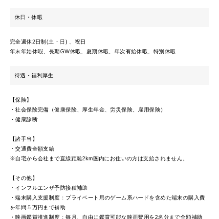
休日・休暇
完全週休2日制(土・日) 、祝日
年末年始休暇、長期GW休暇、夏期休暇、年次有給休暇、特別休暇
待遇・福利厚生
【保険】
・社会保険完備（健康保険、厚生年金、労災保険、雇用保険）
・健康診断
【諸手当】
・交通費全額支給
※自宅から会社まで直線距離2km圏内にお住いの方は支給されません。
【その他】
・インフルエンザ予防接種補助
・端末購入支援制度：プライベート用のゲーム系ハードを含めた端末の購入費
を年間５万円まで補助
・映画鑑賞推進制度：毎月、自由に鑑賞可能な映画費用を2名分まで全額補助