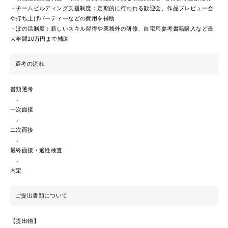
・チームビルディング支援制度：定期的に行われる歓迎会、作品プレビュー会
や打ち上げパーティーなどの費用を補助
・ぽの活制度：新しいスキル習得や業務外の研修、自宅用参考書籍購入など最
大年間10万円まで補助
選考の流れ
書類選考
↓
一次面接
↓
二次面接
↓
最終面接・適性検査
↓
内定
ご提出書類について
【提出物】